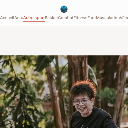
Accueil
Actu
Autre sport
Basket
Combat
Fitness
Foot
Musculation
Vél