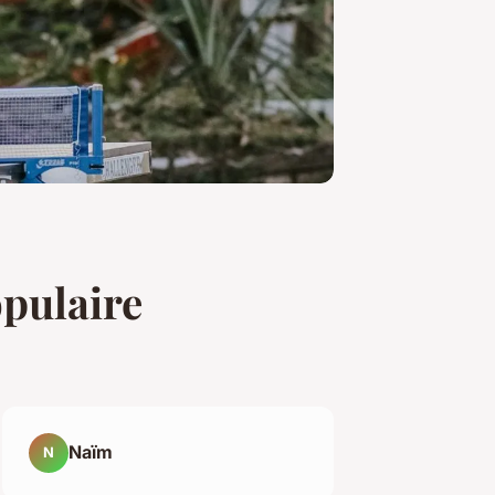
opulaire
Naïm
N