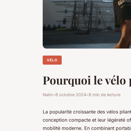
VÉLO
Pourquoi le vélo 
Naïm
•
8 octobre 2024
•
8 min de lecture
La popularité croissante des vélos plian
conception compacte et leur légèreté off
mobilité moderne. En combinant portabili