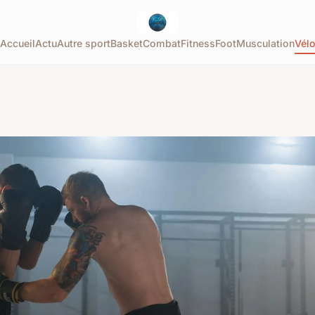
Accueil
Actu
Autre sport
Basket
Combat
Fitness
Foot
Musculation
Vél