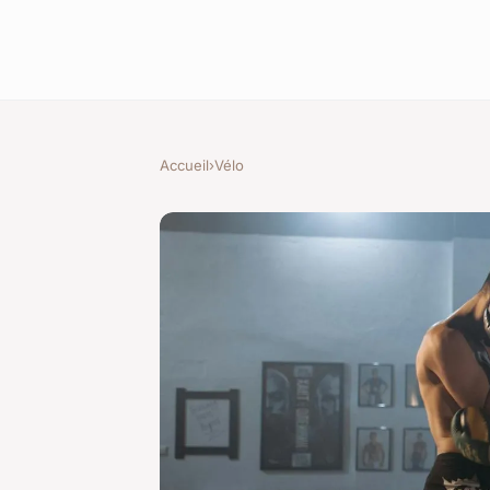
Accueil
›
Vélo