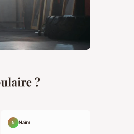
ulaire ?
Naïm
N