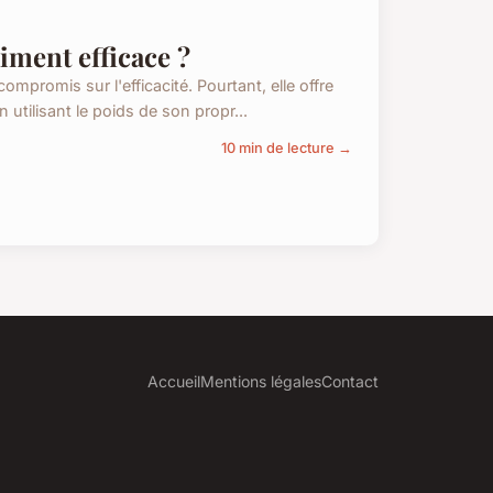
iment efficace ?
promis sur l'efficacité. Pourtant, elle offre
utilisant le poids de son propr...
10 min de lecture →
Accueil
Mentions légales
Contact