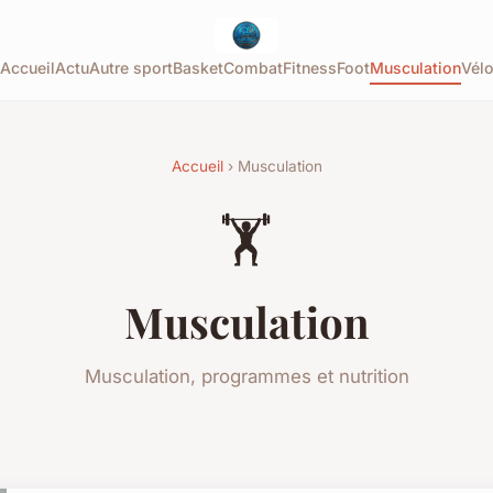
Accueil
Actu
Autre sport
Basket
Combat
Fitness
Foot
Musculation
Vél
Accueil
› Musculation
🏋️
Musculation
Musculation, programmes et nutrition